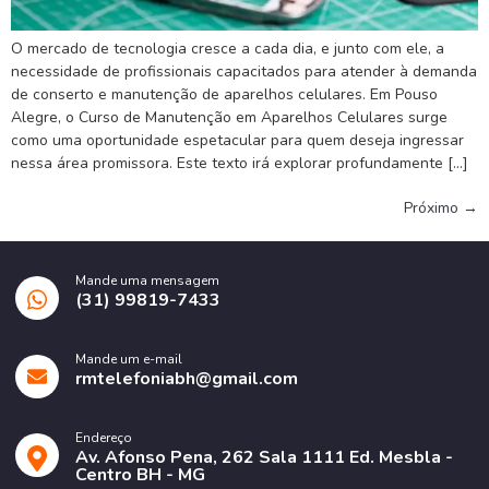
O mercado de tecnologia cresce a cada dia, e junto com ele, a
necessidade de profissionais capacitados para atender à demanda
de conserto e manutenção de aparelhos celulares. Em Pouso
Alegre, o Curso de Manutenção em Aparelhos Celulares surge
como uma oportunidade espetacular para quem deseja ingressar
nessa área promissora. Este texto irá explorar profundamente […]
Próximo
→
Mande uma mensagem
(31) 99819-7433
Mande um e-mail
rmtelefoniabh@gmail.com
Endereço
Av. Afonso Pena, 262 Sala 1111 Ed. Mesbla -
Centro BH - MG