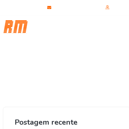
(31) 99819-7433
rmtelefoniabh@gmail.com
Fale di
Curso
Curso Celular
C
Telefonia
Xiaomi aposta no
Postagem recente