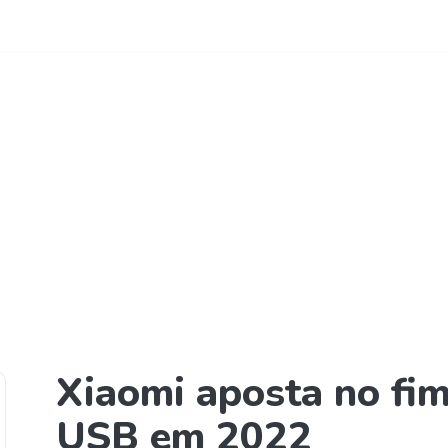
reto com o coordenador Raimundo Rios - (31) 99222-6774
ursos Telefonia
Curso Online
Quem Somos
Conta
 fim de celulares 
Xiaomi aposta no fim
USB em 2022