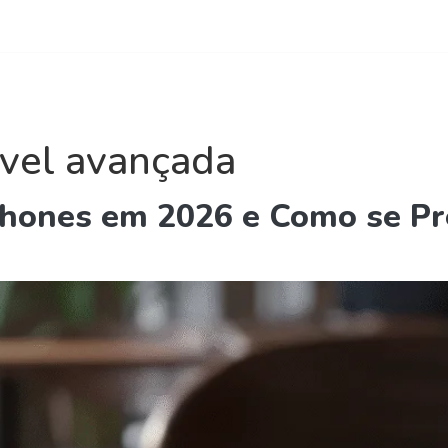
reto com o coordenador Raimundo Rios - (31) 99222-6774
ursos Telefonia
Curso Online
Quem Somos
Conta
vel avançada
hones em 2026 e Como se Pr