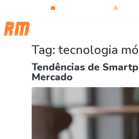
(31) 99819-7433
rmtelefoniabh@gmail.com
Fale di
Curso
Curso Celular
C
Telefonia
Tag:
tecnologia mó
Tendências de Smartp
Mercado