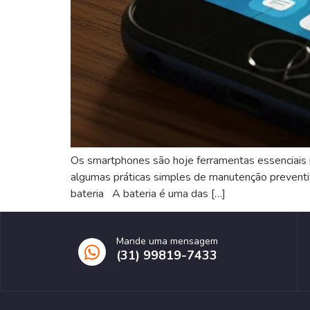
Os smartphones são hoje ferramentas essenciais n
algumas práticas simples de manutenção preventiva
bateria A bateria é uma das […]
Mande uma mensagem
(31) 99819-7433