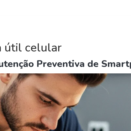
reto com o coordenador Raimundo Rios - (31) 99222-6774
ursos Telefonia
Curso Online
Quem Somos
Conta
 útil celular
utenção Preventiva de Smar