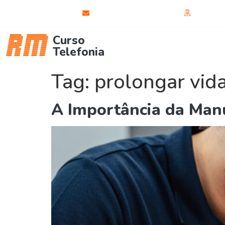
(31) 99819-7433
rmtelefoniabh@gmail.com
Fale di
Curso
Curso Celular
C
Telefonia
Tag:
prolongar vida
A Importância da Man