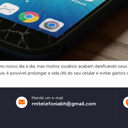
o nosso dia a dia, mas muitos usuários acabam danificando seus 
, é possível prolongar a vida útil do seu celular e evitar gasto
Mande um e-mail
rmtelefoniabh@gmail.com