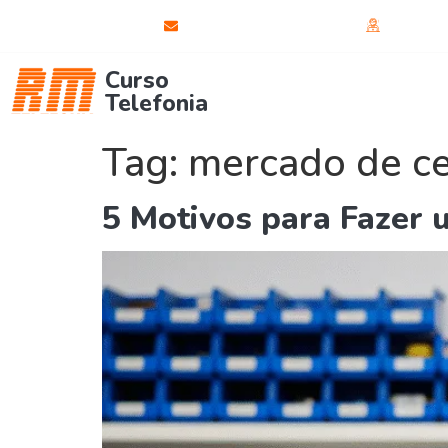
(31) 99819-7433
rmtelefoniabh@gmail.com
Fale di
Curso
Curso Celular
C
Telefonia
Tag:
mercado de ce
5 Motivos para Fazer