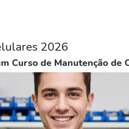
reto com o coordenador Raimundo Rios - (31) 99222-6774
ursos Telefonia
Curso Online
Quem Somos
Conta
lulares 2026
 um Curso de Manutenção de 