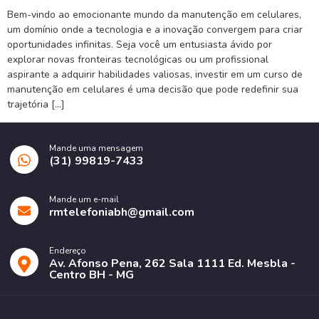
Bem-vindo ao emocionante mundo da manutenção em celulares,
um domínio onde a tecnologia e a inovação convergem para criar
oportunidades infinitas. Seja você um entusiasta ávido por
explorar novas fronteiras tecnológicas ou um profissional
aspirante a adquirir habilidades valiosas, investir em um curso de
manutenção em celulares é uma decisão que pode redefinir sua
trajetória […]
Mande uma mensagem
(31) 99819-7433
Mande um e-mail
rmtelefoniabh@gmail.com
Endereço
Av. Afonso Pena, 262 Sala 1111 Ed. Mesbla -
Centro BH - MG