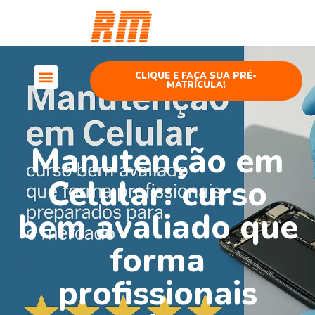
Curso
Telefonia
CLIQUE E FAÇA SUA PRÉ-
MATRÍCULA!
Cursos Telefonia
Manutenção em
Celular: curso
bem avaliado que
forma
profissionais