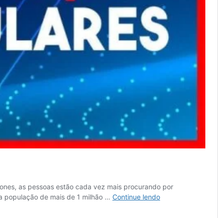
ones, as pessoas estão cada vez mais procurando por
Especialização
 uma população de mais de 1 milhão …
Continue lendo
e
curso