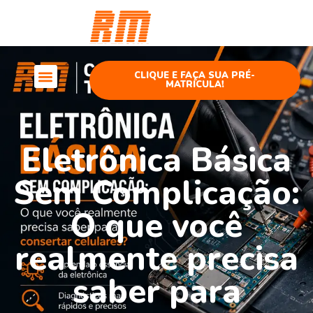
Curso
Telefonia
CLIQUE E FAÇA SUA PRÉ-
MATRÍCULA!
Cursos Telefonia
Eletrônica Básica
Sem Complicação:
O que você
realmente precisa
saber para